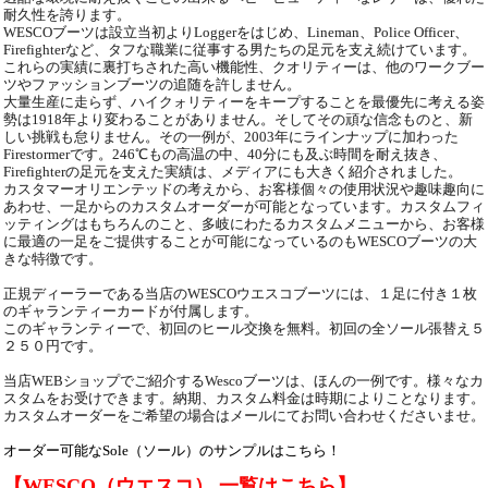
耐久性を誇ります。
WESCOブーツは設立当初よりLoggerをはじめ、Lineman、Police Officer、
Firefighterなど、タフな職業に従事する男たちの足元を支え続けています。
これらの実績に裏打ちされた高い機能性、クオリティーは、他のワークブー
ツやファッションブーツの追随を許しません。
大量生産に走らず、ハイクォリティーをキープすることを最優先に考える姿
勢は1918年より変わることがありません。そしてその頑な信念ものと、新
しい挑戦も怠りません。その一例が、2003年にラインナップに加わった
Firestormerです。246℃もの高温の中、40分にも及ぶ時間を耐え抜き、
Firefighterの足元を支えた実績は、メディアにも大きく紹介されました。
カスタマーオリエンテッドの考えから、お客様個々の使用状況や趣味趣向に
あわせ、一足からのカスタムオーダーが可能となっています。カスタムフィ
ッティングはもちろんのこと、多岐にわたるカスタムメニューから、お客様
に最適の一足をご提供することが可能になっているのもWESCOブーツの大
きな特徴です。
正規ディーラーである当店のWESCOウエスコブーツには、１足に付き１枚
のギャランティーカードが付属します。
このギャランティーで、初回のヒール交換を無料。初回の全ソール張替え５
２５０円です。
当店WEBショップでご紹介するWescoブーツは、ほんの一例です。様々なカ
スタムをお受けできます。納期、カスタム料金は時期によりことなります。
カスタムオーダーをご希望の場合はメールにてお問い合わせくださいませ。
オーダー可能なSole（ソール）のサンプルはこちら！
【WESCO（ウエスコ） 一覧はこちら】