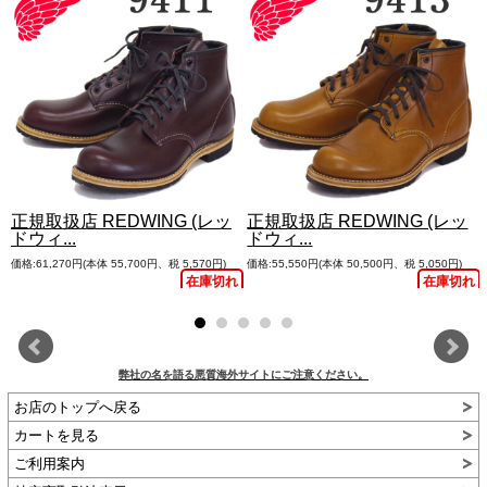
正規取扱店 REDWING (レッ
正規取扱店 REDWING (レッ
ドウィ...
ドウィ...
価格:61,270円(本体 55,700円、税 5,570円)
価格:55,550円(本体 50,500円、税 5,050円)
れ
在庫切れ
在庫切れ
弊社の名を語る悪質海外サイトにご注意ください。
お店のトップへ戻る
カートを見る
ご利用案内