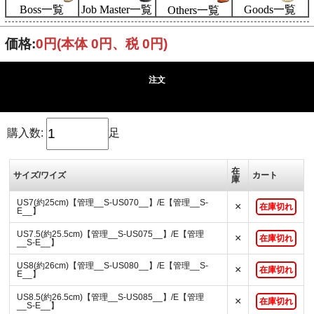
Boss一覧
Goods一覧
Job Master一覧
Others一覧
価格:
0円
(本体 0円、税 0円)
注文
購入数:
足
在
サイズ/ワイズ
カート
庫
US7(約25cm)【管理__S-US070__】/E【管理__S-
×
在庫切れ
E__】
US7.5(約25.5cm)【管理__S-US075__】/E【管理
×
在庫切れ
__S-E__】
US8(約26cm)【管理__S-US080__】/E【管理__S-
×
在庫切れ
E__】
US8.5(約26.5cm)【管理__S-US085__】/E【管理
×
在庫切れ
__S-E__】