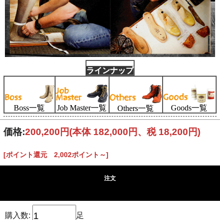
ラインナップ
Boss一覧
Goods一覧
Job Master一覧
Others一覧
価格:
200,200円
(本体 182,000円、税 18,200円)
[ポイント還元 2,002ポイント～]
注文
購入数:
足