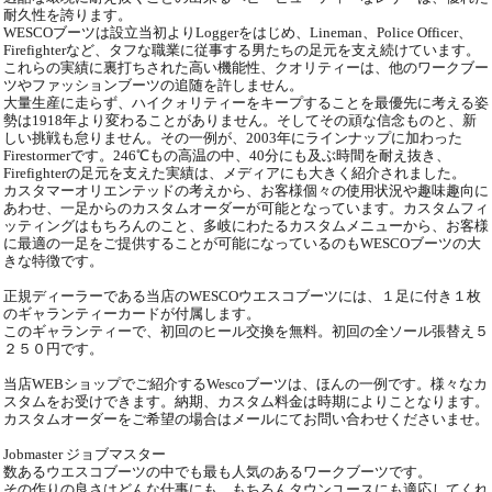
耐久性を誇ります。
WESCOブーツは設立当初よりLoggerをはじめ、Lineman、Police Officer、
Firefighterなど、タフな職業に従事する男たちの足元を支え続けています。
これらの実績に裏打ちされた高い機能性、クオリティーは、他のワークブー
ツやファッションブーツの追随を許しません。
大量生産に走らず、ハイクォリティーをキープすることを最優先に考える姿
勢は1918年より変わることがありません。そしてその頑な信念ものと、新
しい挑戦も怠りません。その一例が、2003年にラインナップに加わった
Firestormerです。246℃もの高温の中、40分にも及ぶ時間を耐え抜き、
Firefighterの足元を支えた実績は、メディアにも大きく紹介されました。
カスタマーオリエンテッドの考えから、お客様個々の使用状況や趣味趣向に
あわせ、一足からのカスタムオーダーが可能となっています。カスタムフィ
ッティングはもちろんのこと、多岐にわたるカスタムメニューから、お客様
に最適の一足をご提供することが可能になっているのもWESCOブーツの大
きな特徴です。
正規ディーラーである当店のWESCOウエスコブーツには、１足に付き１枚
のギャランティーカードが付属します。
このギャランティーで、初回のヒール交換を無料。初回の全ソール張替え５
２５０円です。
当店WEBショップでご紹介するWescoブーツは、ほんの一例です。様々なカ
スタムをお受けできます。納期、カスタム料金は時期によりことなります。
カスタムオーダーをご希望の場合はメールにてお問い合わせくださいませ。
Jobmaster ジョブマスター
数あるウエスコブーツの中でも最も人気のあるワークブーツです。
その作りの良さはどんな仕事にも、もちろんタウンユースにも適応してくれ