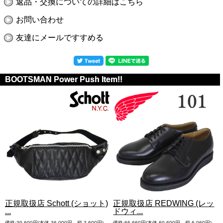
返品・交換についての詳細はこちら
お問い合わせ
友達にメールですすめる
BOOTSMAN Power Push Item!!
正規取扱店 Schott (ショット)
正規取扱店 REDWING (レッ
...
ドウィ...
価格:39,600円(本体 36,000円、税 3,600円)
価格:66,660円(本体 60,600円、税 6,060円)